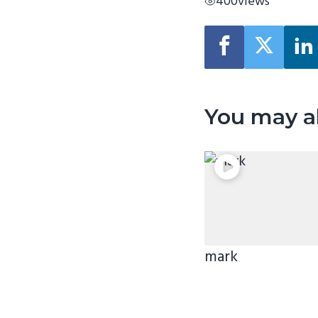
400
views
You may al
mark