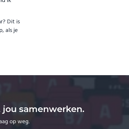
nd ik
? Dit is
, als je
t jou samenwerken.
raag op weg.