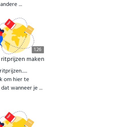
andere ...
1.26
 ritprijzen maken
itprijzen.....
jk om hier te
dat wanneer je ...