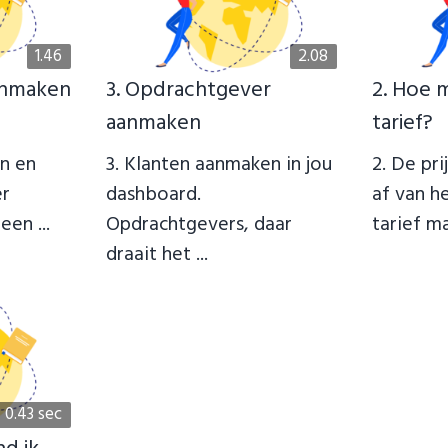
1.46
2.08
anmaken
3. Opdrachtgever
2. Hoe 
aanmaken
tarief?
en en
3. Klanten aanmaken in jou
2. De pri
er
dashboard.
af van he
een ...
Opdrachtgevers, daar
tarief maa
draait het ...
0.43 sec