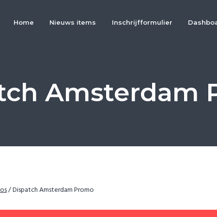
Home
Nieuws items
Inschrijfformulier
Dashbo
atch Amsterdam 
os
/
Dispatch Amsterdam Promo