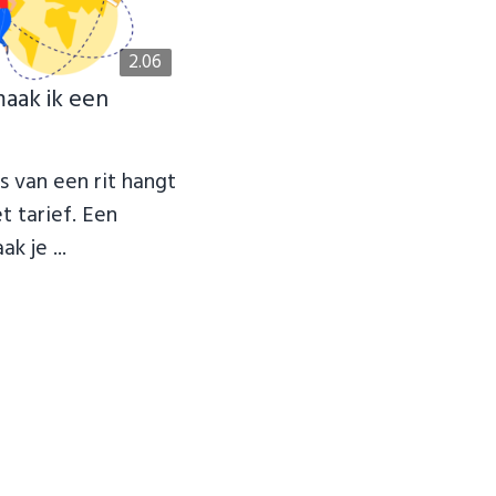
2.06
maak ik een
js van een rit hangt
t tarief. Een
k je ...