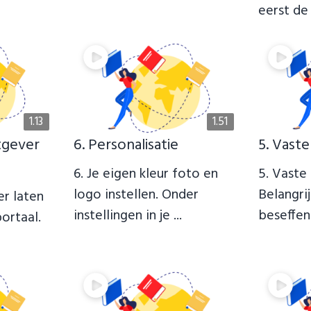
eerst de 
1.13
1.51
tgever
6. Personalisatie
5. Vaste
6. Je eigen kleur foto en
5. Vaste r
logo instellen. Onder
Belangri
er laten
instellingen in je ...
beseffen 
portaal.