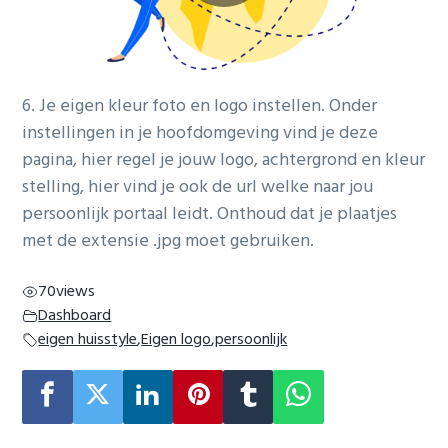
g
a
t
i
6. Je eigen kleur foto en logo instellen. Onder
o
instellingen in je hoofdomgeving vind je deze
n
pagina, hier regel je jouw logo, achtergrond en kleur
stelling, hier vind je ook de url welke naar jou
persoonlijk portaal leidt. Onthoud dat je plaatjes
met de extensie .jpg moet gebruiken.
70
views
Dashboard
eigen huisstyle
,
Eigen logo
,
persoonlijk