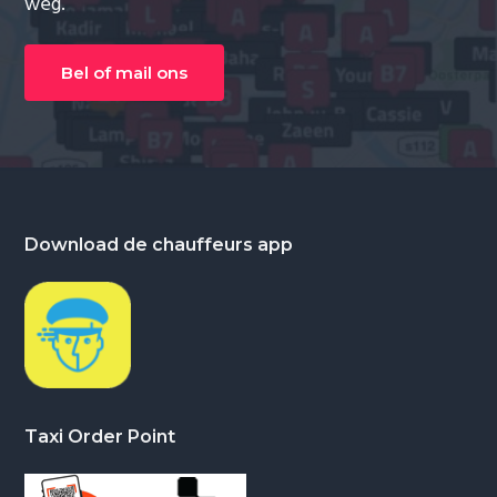
weg.
Bel of mail ons
Footer
Download de chauffeurs app
Taxi Order Point