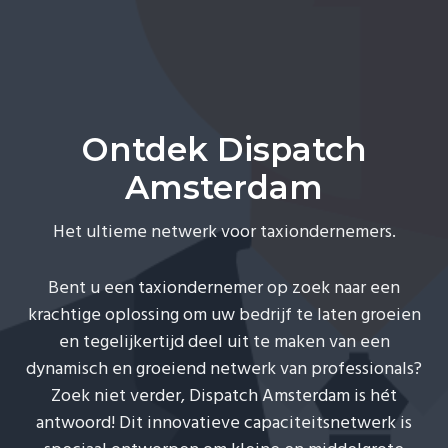
a
e
v
n
i
t
g
a
Ontdek Dispatch
t
i
Amsterdam
o
n
Het ultieme netwerk voor taxiondernemers.
Bent u een taxiondernemer op zoek naar een
krachtige oplossing om uw bedrijf te laten groeien
en tegelijkertijd deel uit te maken van een
dynamisch en groeiend netwerk van professionals?
Zoek niet verder, Dispatch Amsterdam is hét
antwoord! Dit innovatieve capaciteitsnetwerk is