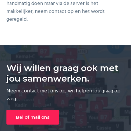
handmatig doen maar via de server is het
g
makkelijker, neem contact op en het wordt
a
geregeld.
t
i
o
n
Wij willen graag ook met
jou samenwerken.
Neem contact met ons op, wij helpen jou graag op
weg.
Bel of mail ons