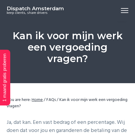
S
S
S
Dispatch Amsterdam
Menu
k
k
k
keep clients, share drivers
i
i
i
p
p
p
Kan ik voor mijn werk
t
t
t
o
o
o
een vergoeding
p
m
f
vragen?
1 maand gratis proberen
r
a
o
i
i
o
m
n
t
a
c
e
r
o
r
You are here:
Home
/
FAQs
/
Kan ik voor mijn werk een vergoeding
y
n
vragen?
n
t
a
e
Ja, dat kan. Een vast bedrag of een percentage. Wij
v
n
doen dat voor jou en garanderen de betaling van de
i
t